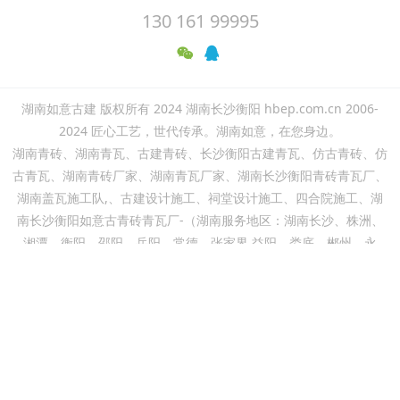
130 161 99995
湖南如意古建 版权所有 2024 湖南长沙衡阳 hbep.com.cn 2006-
2024 匠心工艺，世代传承。湖南如意，在您身边。
湖南青砖、湖南青瓦、古建青砖、长沙衡阳古建青瓦、仿古青砖、仿
古青瓦、湖南青砖厂家、湖南青瓦厂家、湖南长沙衡阳青砖青瓦厂、
湖南盖瓦施工队,、古建设计施工、祠堂设计施工、四合院施工、湖
南长沙衡阳如意古青砖青瓦厂-（湖南服务地区：湖南长沙、株洲、
湘潭、衡阳、邵阳、岳阳、常德、张家界 益阳、娄底、郴州、永
州、怀化、湘西）
联系电话 ：13016199995 谭飞龙 地址：湖南省衡阳市南岳区衡山
路（老107国道交接处）
主体备案号 - 备案号:湘ICP备19005号
Powered by
MetInfo 7.9
©2008-2026
MetInfo Inc.